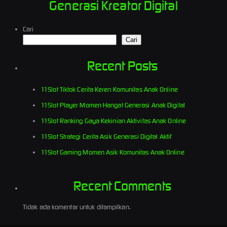
Generasi Kreator Digital
Cari
Cari
Recent Posts
11Slot Tiktok Cerita Keren Komunitas Anak Online
11Slot Player Momen Hangat Generasi Anak Digital
11Slot Ranking Gaya Kekinian Aktivitas Anak Online
11Slot Strategi Cerita Asik Generasi Digital Aktif
11Slot Gaming Momen Asik Komunitas Anak Online
Recent Comments
Tidak ada komentar untuk ditampilkan.