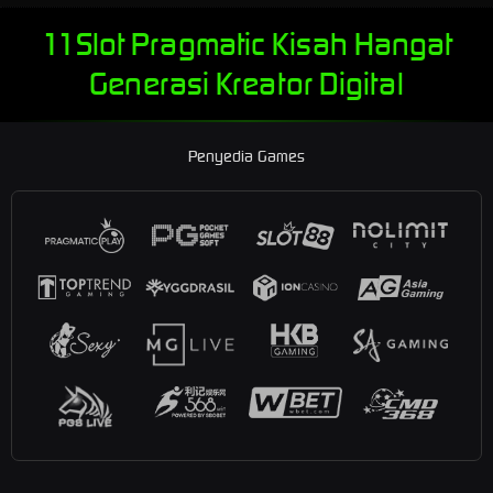
11Slot Pragmatic Kisah Hangat
Generasi Kreator Digital
Penyedia Games